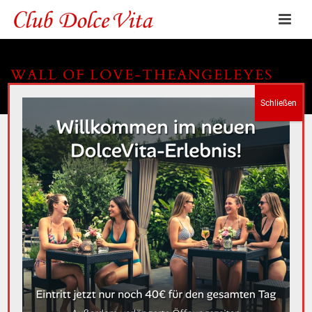
WALL OF LOVE-THEANGELEYES
HOME
»
WALL OF LOVE-THEANGELEYES
WALL OF LOVE-
THEANGELEYES
By
Posted
In
0