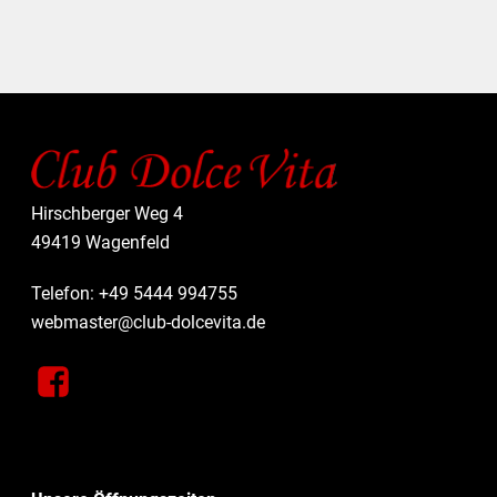
A
T
I
O
N
Hirschberger Weg 4
49419 Wagenfeld
Telefon: +49 5444 994755
webmaster@club-dolcevita.de