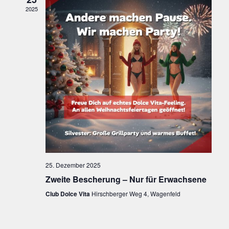
I
2025
C
H
T
E
N
,
N
A
25. Dezember 2025
Zweite Bescherung – Nur für Erwachsene
V
Club Dolce Vita
Hirschberger Weg 4, Wagenfeld
I
G