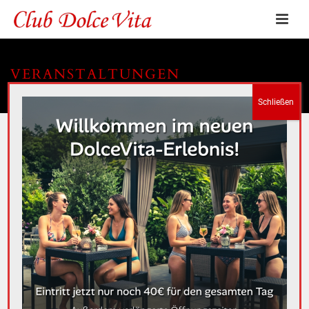
VERANSTALTUNGEN
HOME
»
VERANSTALTUNGEN
Es sind keine anstehenden Veranstaltungen vorhanden.
V
V
Anstehende
Suche
Liste
E
Datum
E
Vergangene Veranstaltungen
R
wählen.
R
A
DEZ.