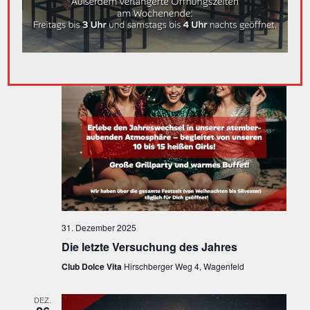
A
31
N
2025
S
N
T
S
A
T
L
A
T
U
L
N
T
G
U
A
N
N
31. Dezember 2025
S
G
Die letzte Versuchung des Jahres
I
Club Dolce Vita
Hirschberger Weg 4, Wagenfeld
E
C
N
DEZ.
H