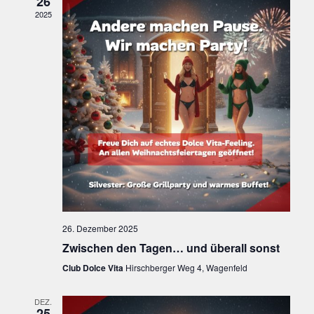
26
S
2025
T
E
U
N
C
-
H
N
E
A
V
U
I
N
G
D
A
26. Dezember 2025
A
T
Zwischen den Tagen… und überall sonst
I
N
Club Dolce Vita
Hirschberger Weg 4, Wagenfeld
O
S
N
DEZ.
25