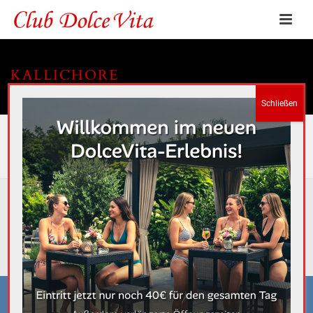
KALLICHORE
HOME
»
PORTFOLIOS
»
KALLICHORE
RELATED PROJECTS