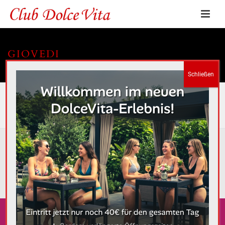
GIOVEDI
HOME
»
PORTFOLIOS
»
GIOVEDI
RELATED PROJECTS