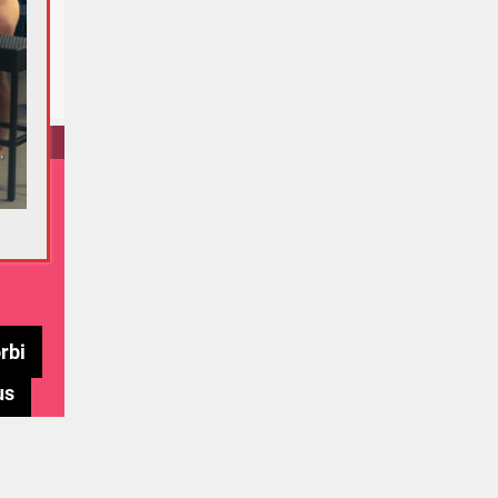
oin
s
rbi
us