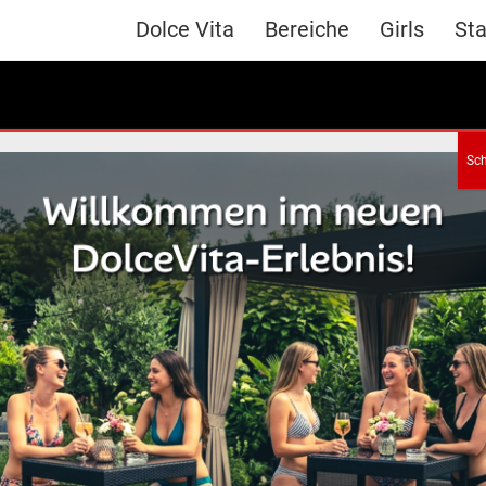
Dolce Vita
Bereiche
Girls
Sta
Awards
Celebrations
Cras Eget Massa Lorem
Id Aliquet Enim
Suspendisse aliquet