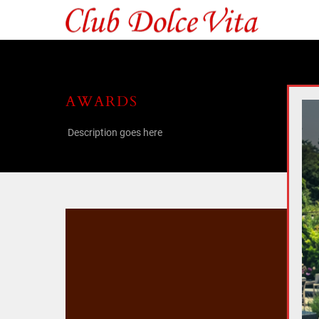
AWARDS
Description goes here