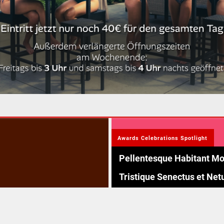
malesuada convallis. Pr
vulputate, nunc in
vestibulum ornare, puru
quam ultricies magna
Read more
Awards
Celebrations
Spotlight
Pellentesque Habitant Mo
Tristique Senectus et Net