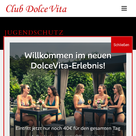
JUGENDSCHUTZ
HOME
»
JUGENDSCHUTZ
Jugendschutz ist uns wichtig!
Der Jugendschutz im Internet ist für unser
Unternehmen ein wichtiges Thema. Wir wollen, dass
Kinder und Jugendliche sicher surfen können und
durch unsere Inhalte nicht gefährdet werden. Aus
diesem Grund haben wir spezielle Massnahmen
zum Jugendschutz auf unserem Internetangebot
getroffen und verbessern diese Massnahmen