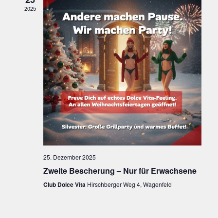
I
2025
C
H
T
E
N
,
N
A
25. Dezember 2025
Zweite Bescherung – Nur für Erwachsene
V
Club Dolce Vita
Hirschberger Weg 4, Wagenfeld
I
G