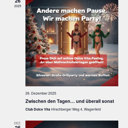
26
S
2025
T
E
U
N
C
-
H
N
E
A
V
U
I
N
G
D
A
26. Dezember 2025
A
T
Zwischen den Tagen… und überall sonst
I
N
Club Dolce Vita
Hirschberger Weg 4, Wagenfeld
O
S
N
DEZ.
25