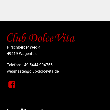
A
T
I
O
N
Hirschberger Weg 4
49419 Wagenfeld
Telefon: +49 5444 994755
webmaster@club-dolcevita.de