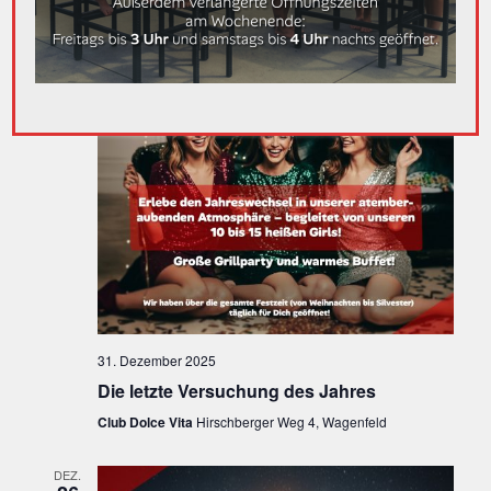
A
31
N
2025
S
N
T
S
A
T
L
A
T
U
L
N
T
G
U
A
N
N
31. Dezember 2025
S
G
Die letzte Versuchung des Jahres
I
Club Dolce Vita
Hirschberger Weg 4, Wagenfeld
E
C
N
DEZ.
H