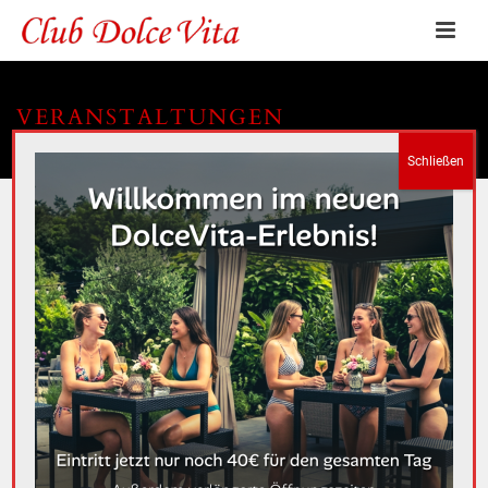
VERANSTALTUNGEN
HOME
»
VERANSTALTUNGEN
Es sind keine anstehenden Veranstaltungen vorhanden.
V
V
Anstehende
Suche
Liste
E
Datum
E
Vergangene Veranstaltungen
R
wählen.
R
A
DEZ.