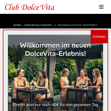
HOME
»
VERANSTALTUNGEN
»
2. WEIHNACHTSTAG GEÖFFNET!
« Alle Veranstaltungen
Diese Veranstaltung hat bereits stattgefunden.
2. WEIHNACHTSTAG
GEÖFFNET!
26. DEZEMBER 2017